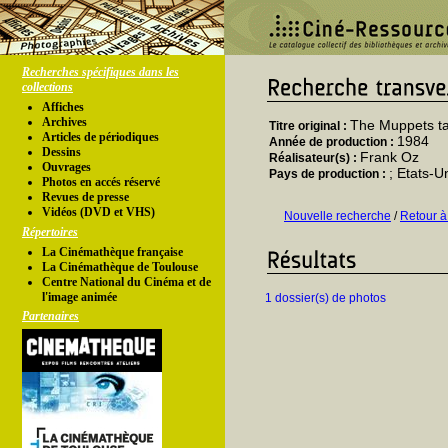
Recherches spécifiques dans les
collections
Affiches
Archives
The Muppets t
Titre original :
Articles de périodiques
1984
Année de production :
Dessins
Frank Oz
Réalisateur(s) :
Ouvrages
; Etats-U
Pays de production :
Photos en accés réservé
Revues de presse
Vidéos (DVD et VHS)
Nouvelle recherche
/
Retour à
Répertoires
La Cinémathèque française
La Cinémathèque de Toulouse
Centre National du Cinéma et de
l'image animée
1 dossier(s) de photos
Partenaires