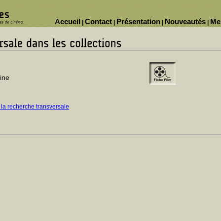
Accueil
Contact
Présentation
Nouveautés
Me
|
|
|
|
rine
 la recherche transversale