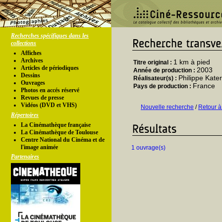
Recherches spécifiques dans les
collections
Affiches
Archives
1 km à pied
Titre original :
Articles de périodiques
2003
Année de production :
Dessins
Philippe Kate
Réalisateur(s) :
Ouvrages
France
Pays de production :
Photos en accés réservé
Revues de presse
Vidéos (DVD et VHS)
Nouvelle recherche
/
Retour à
Répertoires
La Cinémathèque française
La Cinémathèque de Toulouse
Centre National du Cinéma et de
l'image animée
1 ouvrage(s)
Partenaires