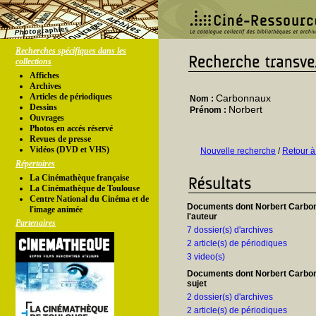
Recherches spécifiques dans les
collections
Affiches
Archives
Articles de périodiques
Carbonnaux
Nom :
Dessins
Norbert
Prénom :
Ouvrages
Photos en accés réservé
Revues de presse
Vidéos (DVD et VHS)
Nouvelle recherche
/
Retour à
Répertoires
La Cinémathèque française
La Cinémathèque de Toulouse
Centre National du Cinéma et de
Documents dont Norbert Carbo
l'image animée
l'auteur
Partenaires
7 dossier(s) d'archives
2 article(s) de périodiques
3 video(s)
Documents dont Norbert Carbon
sujet
2 dossier(s) d'archives
2 article(s) de périodiques