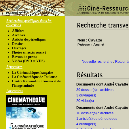
Recherches spécifiques dans les
collections
Affiches
Archives
Articles de périodiques
Cayatte
Nom :
Dessins
André
Prénom :
Ouvrages
Photos en accés réservé
Revues de presse
Vidéos (DVD et VHS)
Nouvelle recherche
/
Retour à
Répertoires
La Cinémathèque française
La Cinémathèque de Toulouse
Centre National du Cinéma et de
Documents dont André Cayatte e
l'image animée
39 dossier(s) d'archives
Partenaires
3 ouvrage(s)
20 video(s)
Documents dont André Cayatte e
10 dossier(s) d'archives
1 article(s) de périodiques
4 ouvrage(s)