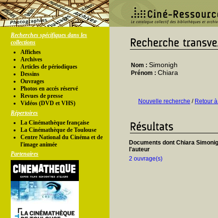
Recherches spécifiques dans les
collections
Affiches
Archives
Simonigh
Nom :
Articles de périodiques
Chiara
Prénom :
Dessins
Ouvrages
Photos en accés réservé
Revues de presse
Nouvelle recherche
/
Retour à
Vidéos (DVD et VHS)
Répertoires
La Cinémathèque française
La Cinémathèque de Toulouse
Centre National du Cinéma et de
Documents dont Chiara Simonig
l'image animée
l'auteur
Partenaires
2 ouvrage(s)