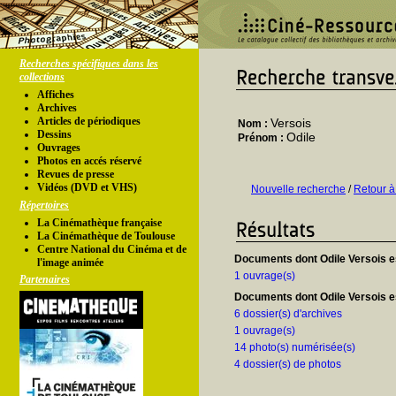
Recherches spécifiques dans les
collections
Affiches
Archives
Articles de périodiques
Versois
Nom :
Dessins
Odile
Prénom :
Ouvrages
Photos en accés réservé
Revues de presse
Vidéos (DVD et VHS)
Nouvelle recherche
/
Retour à
Répertoires
La Cinémathèque française
La Cinémathèque de Toulouse
Centre National du Cinéma et de
Documents dont Odile Versois es
l'image animée
1 ouvrage(s)
Partenaires
Documents dont Odile Versois es
6 dossier(s) d'archives
1 ouvrage(s)
14 photo(s) numérisée(s)
4 dossier(s) de photos