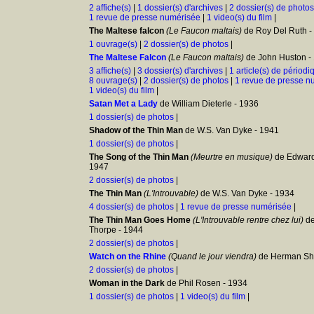
2 affiche(s)
|
1 dossier(s) d'archives
|
2 dossier(s) de photos
1 revue de presse numérisée
|
1 video(s) du film
|
The Maltese falcon
(Le Faucon maltais)
de Roy Del Ruth -
1 ouvrage(s)
|
2 dossier(s) de photos
|
The Maltese Falcon
(Le Faucon maltais)
de John Huston -
3 affiche(s)
|
3 dossier(s) d'archives
|
1 article(s) de périodi
8 ouvrage(s)
|
2 dossier(s) de photos
|
1 revue de presse n
1 video(s) du film
|
Satan Met a Lady
de William Dieterle - 1936
1 dossier(s) de photos
|
Shadow of the Thin Man
de W.S. Van Dyke - 1941
1 dossier(s) de photos
|
The Song of the Thin Man
(Meurtre en musique)
de Edward 
1947
2 dossier(s) de photos
|
The Thin Man
(L'Introuvable)
de W.S. Van Dyke - 1934
4 dossier(s) de photos
|
1 revue de presse numérisée
|
The Thin Man Goes Home
(L'Introuvable rentre chez lui)
de
Thorpe - 1944
2 dossier(s) de photos
|
Watch on the Rhine
(Quand le jour viendra)
de Herman Shu
2 dossier(s) de photos
|
Woman in the Dark
de Phil Rosen - 1934
1 dossier(s) de photos
|
1 video(s) du film
|