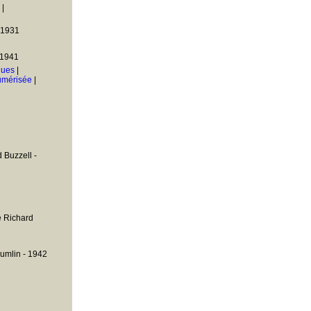
|
 1931
 1941
ques
|
umérisée
|
Buzzell -
 Richard
mlin - 1942