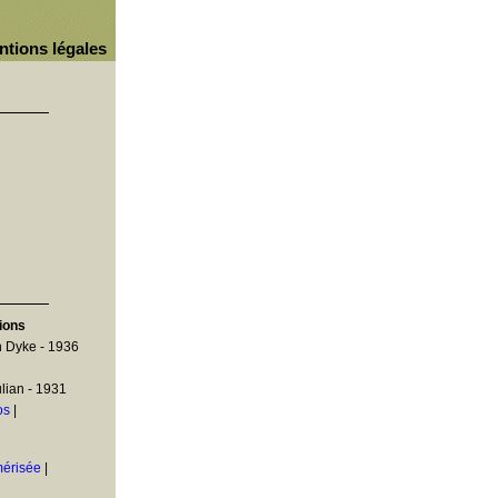
ntions légales
tions
 Dyke - 1936
ian - 1931
os
|
mérisée
|