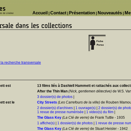
Accueil
Contact
Présentation
Nouveautés
Me
|
|
|
|
 la recherche transversale
tt est
13 films liés à Dashiell Hammett et rattachés aux collec
After the Thin Man
(Nick, gentlemen détective)
de W.S. Van
3 dossier(s) de photos
|
tt est le
City Streets
(Les Carrefours de la ville)
de Rouben Mamoul
2 dossier(s) d'archives
|
1 ouvrage(s)
|
2 dossier(s) de phot
1 revue de presse numérisée
|
1 video(s) du film
|
The Glass Key
(La Clé de verre)
de Frank Tuttle - 1935
1 affiche(s)
|
1 dossier(s) de photos
|
1 revue de presse nu
The Glass Key
(La Clé de verre)
de Stuart Heisler - 1942