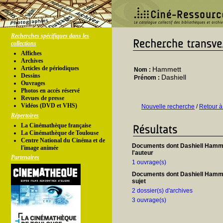
Recherches spécifiques dans les
collections
Affiches
Archives
Articles de périodiques
Hammett
Nom :
Dessins
Dashiell
Prénom :
Ouvrages
Photos en accés réservé
Revues de presse
Vidéos (DVD et VHS)
Nouvelle recherche
/
Retour à
Répertoires
La Cinémathèque française
La Cinémathèque de Toulouse
Centre National du Cinéma et de
Documents dont Dashiell Hamme
l'image animée
l'auteur
Partenaires
1 ouvrage(s)
Documents dont Dashiell Hamme
sujet
2 dossier(s) d'archives
3 ouvrage(s)