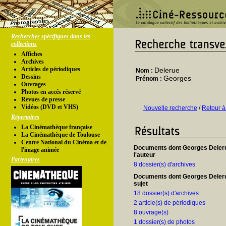
Recherches spécifiques dans les
collections
Affiches
Archives
Articles de périodiques
Delerue
Nom :
Dessins
Georges
Prénom :
Ouvrages
Photos en accés réservé
Revues de presse
Vidéos (DVD et VHS)
Nouvelle recherche
/
Retour à
Répertoires
La Cinémathèque française
La Cinémathèque de Toulouse
Centre National du Cinéma et de
Documents dont Georges Deler
l'image animée
l'auteur
Partenaires
8 dossier(s) d'archives
Documents dont Georges Deleru
sujet
18 dossier(s) d'archives
2 article(s) de périodiques
8 ouvrage(s)
1 dossier(s) de photos