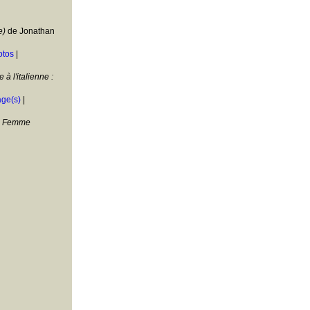
e)
de Jonathan
otos
|
 à l'italienne :
age(s)
|
 La Femme