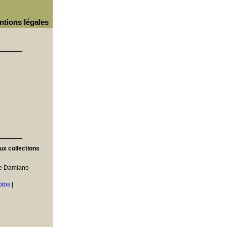
ntions légales
aux collections
e Damiano
otos
|