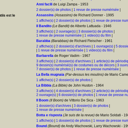
Anni facili
de Luigi Zampa - 1953
2 dossier(s) de photos
|
1 revue de presse numérisée
|
Assassins
(Assassins)
de Richard Donner - 1995
is est le
1 affiche(s)
|
2 dossier(s) de photos
|
1 revue de presse nu
Il Bandito
(Le Bandit)
de Alberto Lattuada - 1946
3 affiche(s)
|
2 ouvrage(s)
|
3 dossier(s) de photos
|
1 revue de presse numérisée
|
1 video(s) du film
|
Barabba
(Barabbas)
de Richard Fleischer - 1961
2 affiche(s)
|
2 dossier(s) d'archives
|
1 ouvrage(s)
|
5 dossi
|
1 revue de presse numérisée
|
1 video(s) du film
|
Barbarella
de Roger Vadim - 1967
3 affiche(s)
|
2 dossier(s) d'archives
|
1 article(s) de périodi
9 dessin(s) numérisé(s) de costumes ou de décors
|
3 ouvr
7 dossier(s) de photos
|
1 revue de presse numérisée
|
La Bella mugnaia
(Par-dessus les moulins)
de Mario Camer
1 affiche(s)
|
2 dossier(s) de photos
|
La Bibbia
(La Bible)
de John Huston - 1964
3 affiche(s)
|
4 dossier(s) d'archives
|
2 article(s) de périodi
2 ouvrage(s)
|
6 dossier(s) de photos
|
1 revue de presse n
Il Boom
(Il Boom)
de Vittorio De Sica - 1963
1 dossier(s) d'archives
|
3 dossier(s) de photos
|
1 revue de presse numérisée
|
Botta e risposta
(Je suis de la revue)
de Mario Soldati - 1
1 affiche(s)
|
1 dossier(s) de photos
|
1 revue de presse nu
Bound
(Bound)
de Andy Wachowski, Larry Wachowski - 19