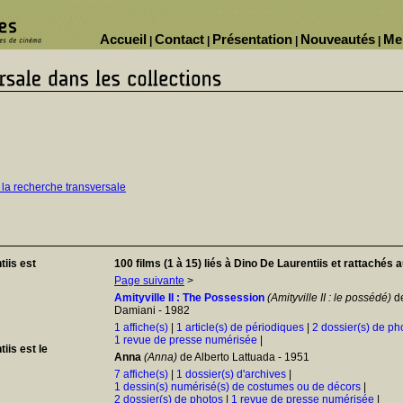
Accueil
Contact
Présentation
Nouveautés
Me
|
|
|
|
 la recherche transversale
iis est
100 films (1 à 15) liés à Dino De Laurentiis et rattachés 
Page suivante
>
Amityville II : The Possession
(Amityville II : le possédé)
d
Damiani - 1982
1 affiche(s)
|
1 article(s) de périodiques
|
2 dossier(s) de ph
1 revue de presse numérisée
|
is est le
Anna
(Anna)
de Alberto Lattuada - 1951
7 affiche(s)
|
1 dossier(s) d'archives
|
1 dessin(s) numérisé(s) de costumes ou de décors
|
2 dossier(s) de photos
|
1 revue de presse numérisée
|