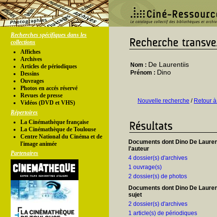
Recherches spécifiques dans les
collections
Affiches
Archives
De Laurentiis
Nom :
Articles de périodiques
Dino
Prénom :
Dessins
Ouvrages
Photos en accés réservé
Revues de presse
Nouvelle recherche
/
Retour à
Vidéos (DVD et VHS)
Répertoires
La Cinémathèque française
La Cinémathèque de Toulouse
Centre National du Cinéma et de
Documents dont Dino De Laurent
l'image animée
l'auteur
Partenaires
4 dossier(s) d'archives
1 ouvrage(s)
2 dossier(s) de photos
Documents dont Dino De Laurenti
sujet
2 dossier(s) d'archives
1 article(s) de périodiques