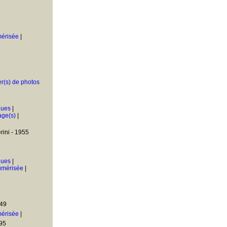
mérisée
|
er(s) de photos
ques
|
age(s)
|
ini - 1955
ques
|
umérisée
|
949
mérisée
|
95