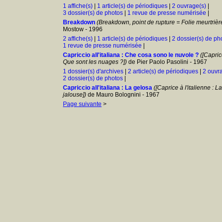
1 affiche(s)
|
1 article(s) de périodiques
|
2 ouvrage(s)
|
3 dossier(s) de photos
|
1 revue de presse numérisée
|
Breakdown
(Breakdown, point de rupture = Folie meurtrièr
Mostow - 1996
2 affiche(s)
|
1 article(s) de périodiques
|
2 dossier(s) de ph
1 revue de presse numérisée
|
Capriccio all'italiana : Che cosa sono le nuvole ?
([Caprice
Que sont les nuages ?])
de Pier Paolo Pasolini - 1967
1 dossier(s) d'archives
|
2 article(s) de périodiques
|
2 ouvr
2 dossier(s) de photos
|
Capriccio all'italiana : La gelosa
([Caprice à l'italienne :
jalouse])
de Mauro Bolognini - 1967
Page suivante
>