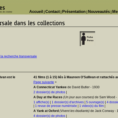
Accueil
Contact
Présentation
Nouveautés
Me
|
|
|
|
 la recherche transversale
van est le
41 films (1 à 15) liés à Maureen O'Sullivan et rattachés a
Page suivante
>
A Connecticut Yankee
de David Butler - 1930
2 dossier(s) de photos
|
A Day at the Races
(Un jour aux courses)
de Sam Wood -
1 affiche(s)
|
1 dossier(s) d'archives
|
5 ouvrage(s)
|
4 dossi
|
1 revue de presse numérisée
|
1 video(s) du film
|
A Yank at Oxford
(Vivent les étudiants)
de Jack Conway - 
4 dossier(s) de photos
|