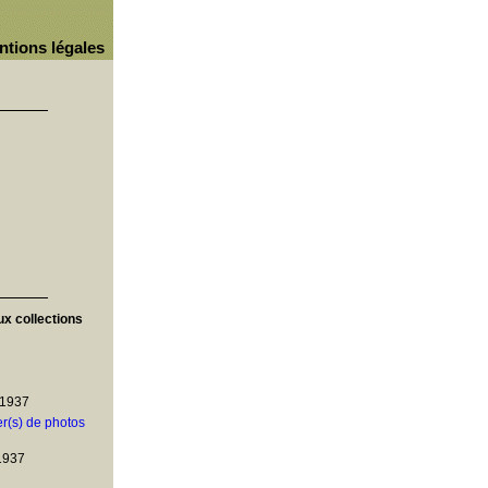
ntions légales
ux collections
 1937
er(s) de photos
1937