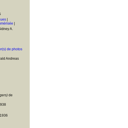
5
ques
|
umérisée
|
idney A.
er(s) de photos
ald Andreas
gers)
de
1938
 1936