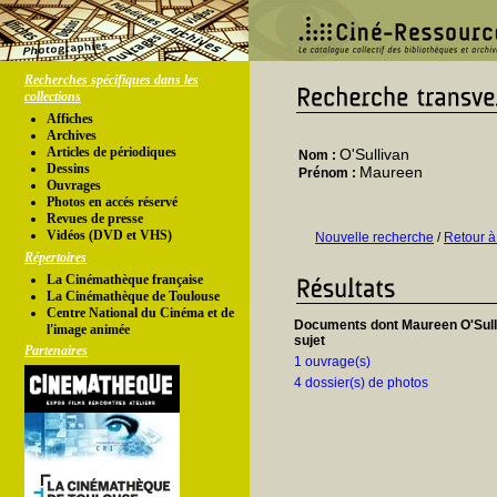
Recherches spécifiques dans les
collections
Affiches
Archives
Articles de périodiques
O'Sullivan
Nom :
Dessins
Maureen
Prénom :
Ouvrages
Photos en accés réservé
Revues de presse
Vidéos (DVD et VHS)
Nouvelle recherche
/
Retour à
Répertoires
La Cinémathèque française
La Cinémathèque de Toulouse
Centre National du Cinéma et de
Documents dont Maureen O'Sulli
l'image animée
sujet
Partenaires
1 ouvrage(s)
4 dossier(s) de photos