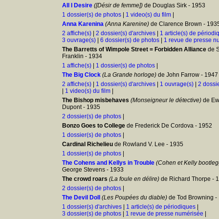
All I Desire
([Désir de femme])
de Douglas Sirk - 1953
1 dossier(s) de photos
|
1 video(s) du film
|
Anna Karenina
(Anna Karenine)
de Clarence Brown - 193
2 affiche(s)
|
2 dossier(s) d'archives
|
1 article(s) de périodi
3 ouvrage(s)
|
6 dossier(s) de photos
|
1 revue de presse n
The Barretts of Wimpole Street = Forbidden Alliance
de S
Franklin - 1934
1 affiche(s)
|
1 dossier(s) de photos
|
The Big Clock
(La Grande horloge)
de John Farrow - 1947
2 affiche(s)
|
1 dossier(s) d'archives
|
1 ouvrage(s)
|
2 dossi
|
1 video(s) du film
|
The Bishop misbehaves
(Monseigneur le détective)
de Ew
Dupont - 1935
2 dossier(s) de photos
|
Bonzo Goes to College
de Frederick De Cordova - 1952
1 dossier(s) de photos
|
Cardinal Richelieu
de Rowland V. Lee - 1935
1 dossier(s) de photos
|
The Cohens and Kellys in Trouble
(Cohen et Kelly bootleg
George Stevens - 1933
The crowd roars
(La foule en délire)
de Richard Thorpe - 
2 dossier(s) de photos
|
The Devil Doll
(Les Poupées du diable)
de Tod Browning -
1 dossier(s) d'archives
|
1 article(s) de périodiques
|
3 dossier(s) de photos
|
1 revue de presse numérisée
|