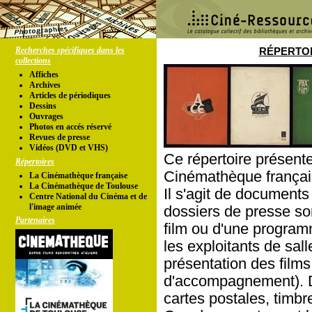
Recherches spécifiques dans les
RÉPERTOI
collections
Affiches
Archives
Articles de périodiques
Dessins
Ouvrages
Photos en accés réservé
Revues de presse
Vidéos (DVD et VHS)
Ce répertoire présente
Répertoires
Cinémathèque françai
La Cinémathèque française
La Cinémathèque de Toulouse
Il s'agit de documents
Centre National du Cinéma et de
l'image animée
dossiers de presse so
Partenaires
film ou d'une program
les exploitants de sal
présentation des films
d'accompagnement). D'
cartes postales, timbres