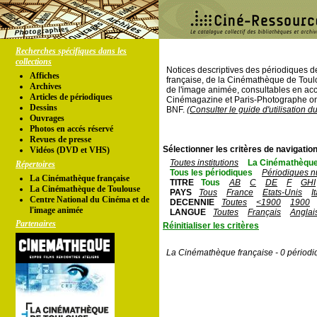
Recherches spécifiques dans les
collections
Notices descriptives des périodiques 
Affiches
française, de la Cinémathèque de Toul
Archives
de l'image animée, consultables en acc
Articles de périodiques
Cinémagazine et Paris-Photographe ont
Dessins
BNF.
(Consulter le guide d'utilisation d
Ouvrages
Photos en accés réservé
Revues de presse
Sélectionner les critères de navigation
Vidéos (DVD et VHS)
Toutes institutions
La Cinémathèque
Répertoires
Tous les périodiques
Périodiques n
La Cinémathèque française
TITRE
Tous
AB
C
DE
F
GHI
La Cinémathèque de Toulouse
PAYS
Tous
France
Etats-Unis
I
Centre National du Cinéma et de
DECENNIE
Toutes
<1900
1900
l'image animée
LANGUE
Toutes
Français
Anglai
Partenaires
Réinitialiser les critères
La Cinémathèque française - 0 périodi