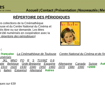
Accueil
Contact
Présentation
Nouveautés
Me
|
|
|
|
RÉPERTOIRE DES PÉRIODIQUES
des collections de la Cinémathèque
ouse et du Centre National du Cinéma et
ès libre ou sur demande. Les titres
 été numérisés en coopération avec la
u répertoire des périodiques)
 :
 française
La Cinémathèque de Toulouse
Centre National du Cinéma et de l
umérisés
JKL
MNO
PQ
R
S
TUVWZ
0-9
talie
Belgique
Grde-Bretagne
Espagne
Allemagne
Canada
Suisse
Aut
1910
1920
1930
1940
1950
1960
1970
1980
1990
>2000
s
Italien
Espagnol
Allemand
Autres
ques sur 639