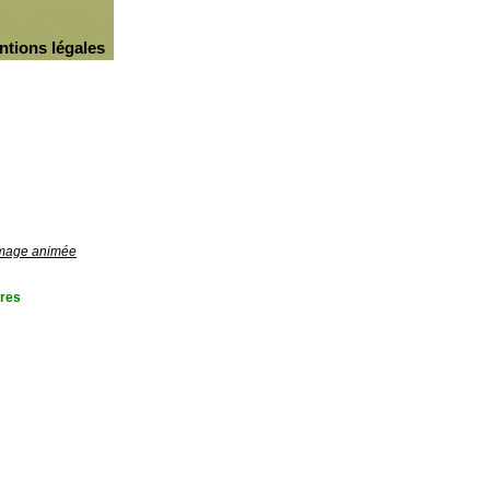
ntions légales
'image animée
res