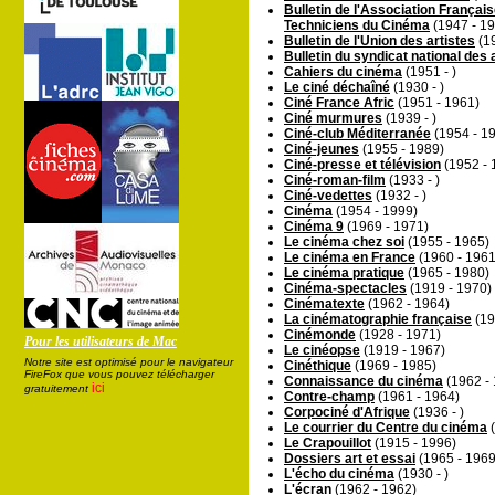
Bulletin de l'Association Françai
Techniciens du Cinéma
(1947 - 1
Bulletin de l'Union des artistes
(19
Bulletin du syndicat national des
Cahiers du cinéma
(1951 - )
Le ciné déchaîné
(1930 - )
Ciné France Afric
(1951 - 1961)
Ciné murmures
(1939 - )
Ciné-club Méditerranée
(1954 - 1
Ciné-jeunes
(1955 - 1989)
Ciné-presse et télévision
(1952 - 
Ciné-roman-film
(1933 - )
Ciné-vedettes
(1932 - )
Cinéma
(1954 - 1999)
Cinéma 9
(1969 - 1971)
Le cinéma chez soi
(1955 - 1965)
Le cinéma en France
(1960 - 1961
Le cinéma pratique
(1965 - 1980)
Cinéma-spectacles
(1919 - 1970)
Cinématexte
(1962 - 1964)
La cinématographie française
(19
Cinémonde
(1928 - 1971)
Pour les utilisateurs de Mac
Le cinéopse
(1919 - 1967)
Notre site est optimisé pour le navigateur
Cinéthique
(1969 - 1985)
FireFox que vous pouvez télécharger
Connaissance du cinéma
(1962 -
ici
gratuitement
Contre-champ
(1961 - 1964)
Corpociné d'Afrique
(1936 - )
Le courrier du Centre du cinéma
(
Le Crapouillot
(1915 - 1996)
Dossiers art et essai
(1965 - 1969
L'écho du cinéma
(1930 - )
L'écran
(1962 - 1962)