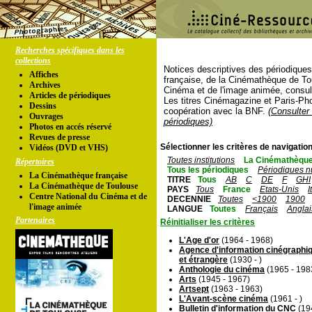
Recherches spécifiques dans les
collections
Notices descriptives des périodique
Affiches
française, de la Cinémathèque de To
Archives
Cinéma et de l'image animée, consul
Articles de périodiques
Les titres Cinémagazine et Paris-Ph
Dessins
coopération avec la BNF.
(Consulter 
Ouvrages
périodiques)
Photos en accés réservé
Revues de presse
Sélectionner les critères de navigation
Vidéos (DVD et VHS)
Toutes institutions
La Cinémathèque
Répertoires
Tous les périodiques
Périodiques n
La Cinémathèque française
TITRE
Tous
AB
C
DE
F
GHI
La Cinémathèque de Toulouse
PAYS
Tous
France
Etats-Unis
I
Centre National du Cinéma et de
DECENNIE
Toutes
<1900
1900
l'image animée
LANGUE
Toutes
Français
Anglai
Partenaires
Réinitialiser les critères
L'Age d'or
(1964 - 1968)
Agence d'information cinégraphiq
et étrangère
(1930 - )
Anthologie du cinéma
(1965 - 198
Arts
(1945 - 1967)
Artsept
(1963 - 1963)
L'Avant-scène cinéma
(1961 - )
Bulletin d'information du CNC
(19