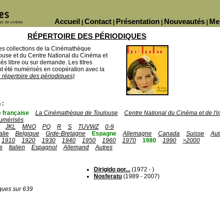
Accueil
Contact
Présentation
Nouveautés
Me
|
|
|
|
RÉPERTOIRE DES PÉRIODIQUES
des collections de la Cinémathèque
ouse et du Centre National du Cinéma et
ès libre ou sur demande. Les titres
 été numérisés en coopération avec la
u répertoire des périodiques)
 :
 française
La Cinémathèque de Toulouse
Centre National du Cinéma et de l
umérisés
JKL
MNO
PQ
R
S
TUVWZ
0-9
talie
Belgique
Grde-Bretagne
Espagne
Allemagne
Canada
Suisse
Aut
1910
1920
1930
1940
1950
1960
1970
1980
1990
>2000
s
Italien
Espagnol
Allemand
Autres
Dirigido por...
(1972 - )
Nosferatu
(1989 - 2007)
ques sur 639