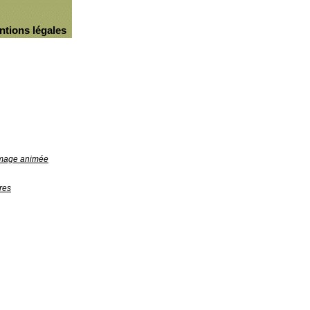
ntions légales
'image animée
res