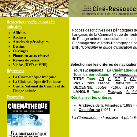
Recherches spécifiques dans les
collections
Notices descriptives des périodiques 
Affiches
française, de la Cinémathèque de Toul
Archives
de l'image animée, consultables en acc
Articles de périodiques
Cinémagazine et Paris-Photographe ont
Dessins
BNF.
(Consulter le guide d'utilisation d
Ouvrages
Photos en accés réservé
Revues de presse
Sélectionner les critères de navigation
Vidéos (DVD et VHS)
Toutes institutions
La Cinémathèque
Répertoires
Tous les périodiques
Périodiques n
La Cinémathèque française
TITRE
Tous
AB
C
DE
F
GHI
La Cinémathèque de Toulouse
PAYS
Tous
France
Etats-Unis
I
Centre National du Cinéma et de
DECENNIE
Toutes
<1900
1900
l'image animée
LANGUE
Toutes
Français
Anglai
Partenaires
Réinitialiser les critères
Archivos de la Filmoteca
(1989 - )
Cineinforme
(1961 - )
La Cinémathèque française - 4 périodi