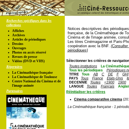
Recherches spécifiques dans les
collections
Notices descriptives des périodique
Affiches
française, de la Cinémathèque de To
Archives
Cinéma et de l'image animée, consul
Articles de périodiques
Les titres Cinémagazine et Paris-Ph
Dessins
coopération avec la BNF.
(Consulter 
Ouvrages
périodiques)
Photos en accés réservé
Revues de presse
Sélectionner les critères de navigation
Vidéos (DVD et VHS)
Toutes institutions
La Cinémathèque
Répertoires
Tous les périodiques
Périodiques n
La Cinémathèque française
TITRE
Tous
AB
C
DE
F
GHI
La Cinémathèque de Toulouse
PAYS
Tous
France
Etats-Unis
I
Centre National du Cinéma et de
DECENNIE
Toutes
<1900
1900
l'image animée
LANGUE
Toutes
Français
Anglai
Partenaires
Réinitialiser les critères
Cinema comparat/ive cinema
(201
La Cinémathèque française - 1 périodi