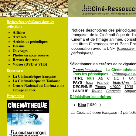
Recherches spécifiques dans les
collections
Notices descriptives des périodique
Affiches
française, de la Cinémathèque de To
Archives
Cinéma et de l'image animée, consul
Articles de périodiques
Les titres Cinémagazine et Paris-Ph
Dessins
coopération avec la BNF.
(Consulter 
Ouvrages
périodiques)
Photos en accés réservé
Revues de presse
Sélectionner les critères de navigation
Vidéos (DVD et VHS)
Toutes institutions
La Cinémathèque
Répertoires
Tous les périodiques
Périodiques n
La Cinémathèque française
TITRE
Tous
AB
C
DE
F
GHI
La Cinémathèque de Toulouse
PAYS
Tous
France
Etats-Unis
I
Centre National du Cinéma et de
DECENNIE
Toutes
<1900
1900
l'image animée
LANGUE
Toutes
Français
Anglai
Partenaires
Réinitialiser les critères
Kino
(1980 - )
La Cinémathèque française - 1 périodi