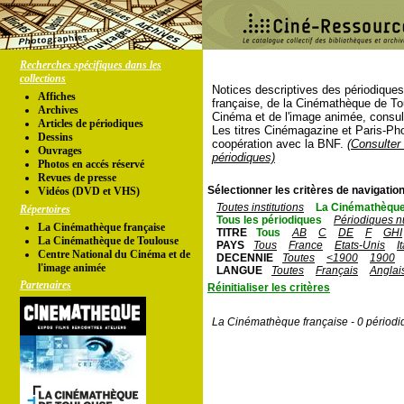
Recherches spécifiques dans les
collections
Notices descriptives des périodique
Affiches
française, de la Cinémathèque de To
Archives
Cinéma et de l'image animée, consul
Articles de périodiques
Les titres Cinémagazine et Paris-Ph
Dessins
coopération avec la BNF.
(Consulter 
Ouvrages
périodiques)
Photos en accés réservé
Revues de presse
Sélectionner les critères de navigation
Vidéos (DVD et VHS)
Toutes institutions
La Cinémathèque
Répertoires
Tous les périodiques
Périodiques n
La Cinémathèque française
TITRE
Tous
AB
C
DE
F
GHI
La Cinémathèque de Toulouse
PAYS
Tous
France
Etats-Unis
I
Centre National du Cinéma et de
DECENNIE
Toutes
<1900
1900
l'image animée
LANGUE
Toutes
Français
Anglai
Partenaires
Réinitialiser les critères
La Cinémathèque française - 0 périodi