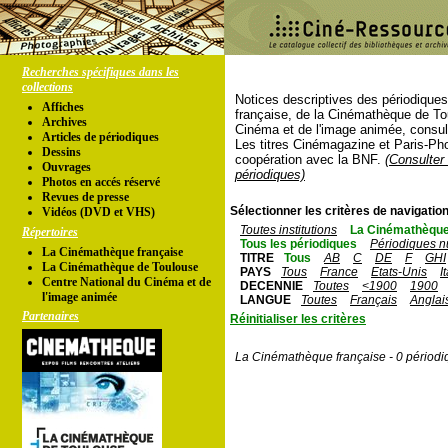
Recherches spécifiques dans les
collections
Notices descriptives des périodique
Affiches
française, de la Cinémathèque de To
Archives
Cinéma et de l'image animée, consul
Articles de périodiques
Les titres Cinémagazine et Paris-Ph
Dessins
coopération avec la BNF.
(Consulter 
Ouvrages
périodiques)
Photos en accés réservé
Revues de presse
Sélectionner les critères de navigation
Vidéos (DVD et VHS)
Toutes institutions
La Cinémathèque
Répertoires
Tous les périodiques
Périodiques n
La Cinémathèque française
TITRE
Tous
AB
C
DE
F
GHI
La Cinémathèque de Toulouse
PAYS
Tous
France
Etats-Unis
I
Centre National du Cinéma et de
DECENNIE
Toutes
<1900
1900
l'image animée
LANGUE
Toutes
Français
Anglai
Partenaires
Réinitialiser les critères
La Cinémathèque française - 0 périodi