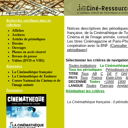
Recherches spécifiques dans les
collections
Notices descriptives des périodique
Affiches
française, de la Cinémathèque de To
Archives
Cinéma et de l'image animée, consul
Articles de périodiques
Les titres Cinémagazine et Paris-Ph
Dessins
coopération avec la BNF.
(Consulter 
Ouvrages
périodiques)
Photos en accés réservé
Revues de presse
Sélectionner les critères de navigation
Vidéos (DVD et VHS)
Toutes institutions
La Cinémathèque
Répertoires
Tous les périodiques
Périodiques n
La Cinémathèque française
TITRE
Tous
AB
C
DE
F
GHI
La Cinémathèque de Toulouse
PAYS
Tous
France
Etats-Unis
I
Centre National du Cinéma et de
DECENNIE
Toutes
<1900
1900
l'image animée
LANGUE
Toutes
Français
Anglai
Partenaires
Réinitialiser les critères
La Cinémathèque française - 0 périodi