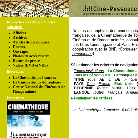
Recherches spécifiques dans les
collections
Notices descriptives des périodique
Affiches
française, de la Cinémathèque de To
Archives
Cinéma et de l'image animée, consul
Articles de périodiques
Les titres Cinémagazine et Paris-Ph
Dessins
coopération avec la BNF.
(Consulter 
Ouvrages
périodiques)
Photos en accés réservé
Revues de presse
Sélectionner les critères de navigation
Vidéos (DVD et VHS)
Toutes institutions
La Cinémathèque
Répertoires
Tous les périodiques
Périodiques n
La Cinémathèque française
TITRE
Tous
AB
C
DE
F
GHI
La Cinémathèque de Toulouse
PAYS
Tous
France
Etats-Unis
Centre National du Cinéma et de
DECENNIE
Toutes
<1900
1900
l'image animée
LANGUE
Toutes
Français
Anglai
Partenaires
Réinitialiser les critères
La Cinémathèque française - 0 périodi