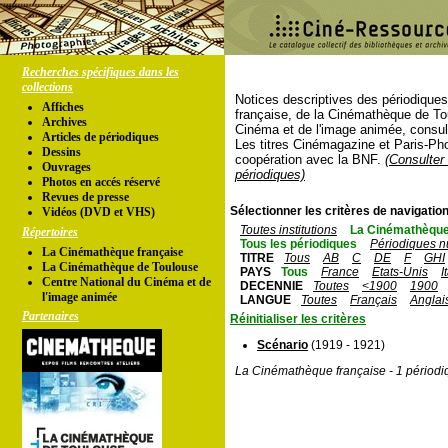
Recherches spécifiques dans les
collections
Notices descriptives des périodique
Affiches
française, de la Cinémathèque de To
Archives
Cinéma et de l'image animée, consul
Articles de périodiques
Les titres Cinémagazine et Paris-Ph
Dessins
coopération avec la BNF.
(Consulter 
Ouvrages
périodiques)
Photos en accés réservé
Revues de presse
Sélectionner les critères de navigation
Vidéos (DVD et VHS)
Toutes institutions
La Cinémathèque
Répertoires
Tous les périodiques
Périodiques n
La Cinémathèque française
TITRE
Tous
AB
C
DE
F
GHI
La Cinémathèque de Toulouse
PAYS
Tous
France
Etats-Unis
I
Centre National du Cinéma et de
DECENNIE
Toutes
<1900
1900
l'image animée
LANGUE
Toutes
Français
Anglai
Partenaires
Réinitialiser les critères
Scénario
(1919 - 1921)
La Cinémathèque française - 1 périodi