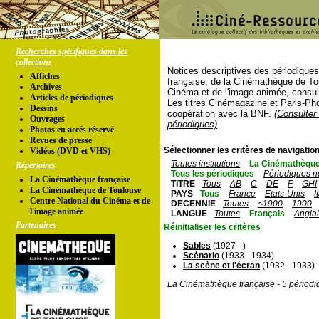
Recherches spécifiques dans les
collections
Notices descriptives des périodique
Affiches
française, de la Cinémathèque de To
Archives
Cinéma et de l'image animée, consul
Articles de périodiques
Les titres Cinémagazine et Paris-Ph
Dessins
coopération avec la BNF.
(Consulter 
Ouvrages
périodiques)
Photos en accés réservé
Revues de presse
Sélectionner les critères de navigation
Vidéos (DVD et VHS)
Toutes institutions
La Cinémathèque
Répertoires
Tous les périodiques
Périodiques n
La Cinémathèque française
TITRE
Tous
AB
C
DE
F
GHI
La Cinémathèque de Toulouse
PAYS
Tous
France
Etats-Unis
I
Centre National du Cinéma et de
DECENNIE
Toutes
<1900
1900
l'image animée
LANGUE
Toutes
Français
Angla
Partenaires
Réinitialiser les critères
Sables
(1927 - )
Scénario
(1933 - 1934)
La scène et l'écran
(1932 - 1933)
La Cinémathèque française - 5 périodi