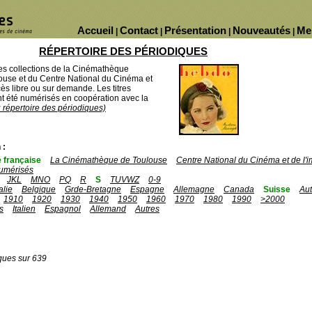
Accueil
Contact
Présentation
Nouveautés
Me
|
|
|
|
RÉPERTOIRE DES PÉRIODIQUES
des collections de la Cinémathèque
ouse et du Centre National du Cinéma et
ès libre ou sur demande. Les titres
 été numérisés en coopération avec la
u répertoire des périodiques)
 :
 française
La Cinémathèque de Toulouse
Centre National du Cinéma et de l
umérisés
JKL
MNO
PQ
R
S
TUVWZ
0-9
talie
Belgique
Grde-Bretagne
Espagne
Allemagne
Canada
Suisse
Aut
1910
1920
1930
1940
1950
1960
1970
1980
1990
>2000
s
Italien
Espagnol
Allemand
Autres
ques sur 639