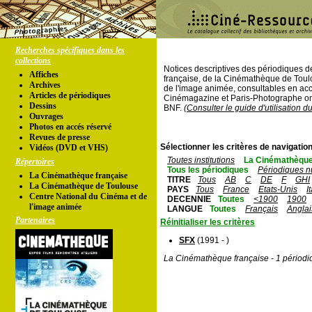
Recherches spécifiques dans les
collections
Notices descriptives des périodiques 
Affiches
française, de la Cinémathèque de Toul
Archives
de l'image animée, consultables en acc
Articles de périodiques
Cinémagazine et Paris-Photographe ont
Dessins
BNF.
(Consulter le guide d'utilisation d
Ouvrages
Photos en accés réservé
Revues de presse
Sélectionner les critères de navigation
Vidéos (DVD et VHS)
Toutes institutions
La Cinémathèque
Répertoires
Tous les périodiques
Périodiques n
La Cinémathèque française
TITRE
Tous
AB
C
DE
F
GHI
La Cinémathèque de Toulouse
PAYS
Tous
France
Etats-Unis
I
Centre National du Cinéma et de
DECENNIE
Toutes
<1900
1900
l'image animée
LANGUE
Toutes
Français
Anglai
Partenaires
Réinitialiser les critères
SFX
(1991 - )
La Cinémathèque française - 1 périodi