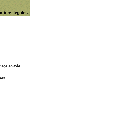
ntions légales
'image animée
res