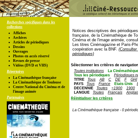
Recherches spécifiques dans les
collections
Notices descriptives des périodique
Affiches
française, de la Cinémathèque de To
Archives
Cinéma et de l'image animée, consul
Articles de périodiques
Les titres Cinémagazine et Paris-Ph
Dessins
coopération avec la BNF.
(Consulter 
Ouvrages
périodiques)
Photos en accés réservé
Revues de presse
Sélectionner les critères de navigation
Vidéos (DVD et VHS)
Toutes institutions
La Cinémathèque
Répertoires
Tous les périodiques
Périodiques n
La Cinémathèque française
TITRE
Tous
AB
C
DE
F
GHI
La Cinémathèque de Toulouse
PAYS
Tous
France
Etats-Unis
Centre National du Cinéma et de
DECENNIE
Toutes
<1900
1900
l'image animée
LANGUE
Toutes
Français
Anglai
Partenaires
Réinitialiser les critères
La Cinémathèque française - 0 périodi