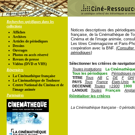
Recherches spécifiques dans les
collections
Notices descriptives des périodique
Affiches
française, de la Cinémathèque de To
Archives
Cinéma et de l'image animée, consul
Articles de périodiques
Les titres Cinémagazine et Paris-Ph
Dessins
coopération avec la BNF.
(Consulter 
Ouvrages
périodiques)
Photos en accés réservé
Revues de presse
Sélectionner les critères de navigation
Vidéos (DVD et VHS)
Toutes institutions
La Cinémathèque
Répertoires
Tous les périodiques
Périodiques n
La Cinémathèque française
TITRE
Tous
AB
C
DE
F
GHI
La Cinémathèque de Toulouse
PAYS
Tous
France
Etats-Unis
I
Centre National du Cinéma et de
DECENNIE
Toutes
<1900
1900
l'image animée
LANGUE
Toutes
Français
Angla
Partenaires
Réinitialiser les critères
La Cinémathèque française - 0 périodi