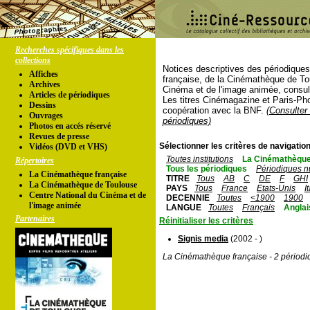
Recherches spécifiques dans les
collections
Notices descriptives des périodique
Affiches
française, de la Cinémathèque de To
Archives
Cinéma et de l'image animée, consul
Articles de périodiques
Les titres Cinémagazine et Paris-Ph
Dessins
coopération avec la BNF.
(Consulter 
Ouvrages
périodiques)
Photos en accés réservé
Revues de presse
Sélectionner les critères de navigation
Vidéos (DVD et VHS)
Toutes institutions
La Cinémathèque
Répertoires
Tous les périodiques
Périodiques n
La Cinémathèque française
TITRE
Tous
AB
C
DE
F
GHI
La Cinémathèque de Toulouse
PAYS
Tous
France
Etats-Unis
I
Centre National du Cinéma et de
DECENNIE
Toutes
<1900
1900
l'image animée
LANGUE
Toutes
Français
Anglai
Partenaires
Réinitialiser les critères
Signis media
(2002 - )
La Cinémathèque française - 2 périodi