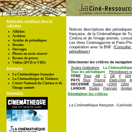
Recherches spécifiques dans les
collections
Notices descriptives des périodique
Affiches
française, de la Cinémathèque de To
Archives
Cinéma et de l'image animée, consul
Articles de périodiques
Les titres Cinémagazine et Paris-Ph
Dessins
coopération avec la BNF.
(Consulter 
Ouvrages
périodiques)
Photos en accés réservé
Revues de presse
Sélectionner les critères de navigation
Vidéos (DVD et VHS)
Toutes institutions
La Cinémathèque
Répertoires
Tous les périodiques
Périodiques n
La Cinémathèque française
TITRE
Tous
AB
C
DE
F
GHI
La Cinémathèque de Toulouse
PAYS
Tous
France
Etats-Unis
I
Centre National du Cinéma et de
DECENNIE
Toutes
<1900
1900
l'image animée
LANGUE
Toutes
Français
Anglai
Partenaires
Réinitialiser les critères
La Cinémathèque française - 0 périodi