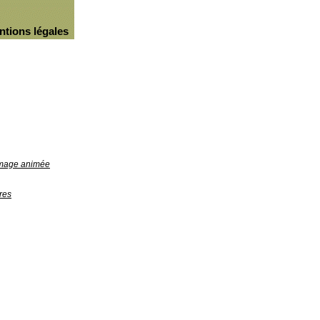
ntions légales
'image animée
res