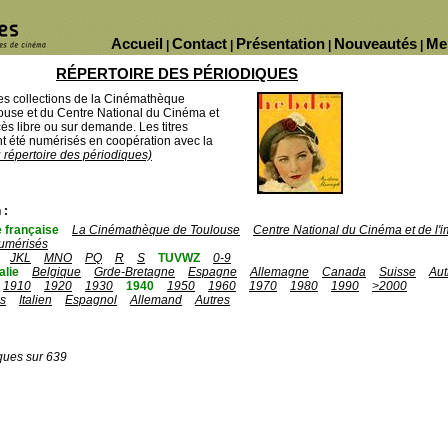
Accueil
Contact
Présentation
Nouveautés
Me
|
|
|
|
RÉPERTOIRE DES PÉRIODIQUES
des collections de la Cinémathèque
ouse et du Centre National du Cinéma et
ès libre ou sur demande. Les titres
 été numérisés en coopération avec la
u répertoire des périodiques)
 :
 française
La Cinémathèque de Toulouse
Centre National du Cinéma et de l
umérisés
JKL
MNO
PQ
R
S
TUVWZ
0-9
talie
Belgique
Grde-Bretagne
Espagne
Allemagne
Canada
Suisse
Aut
1910
1920
1930
1940
1950
1960
1970
1980
1990
>2000
is
Italien
Espagnol
Allemand
Autres
ques sur 639