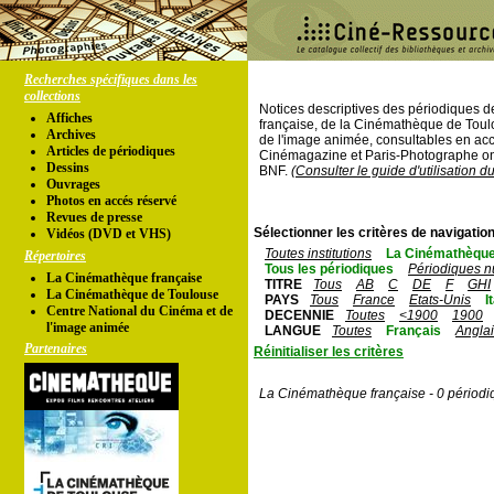
Recherches spécifiques dans les
collections
Notices descriptives des périodiques 
Affiches
française, de la Cinémathèque de Toul
Archives
de l'image animée, consultables en acc
Articles de périodiques
Cinémagazine et Paris-Photographe ont
Dessins
BNF.
(Consulter le guide d'utilisation d
Ouvrages
Photos en accés réservé
Revues de presse
Sélectionner les critères de navigation
Vidéos (DVD et VHS)
Toutes institutions
La Cinémathèque
Répertoires
Tous les périodiques
Périodiques n
La Cinémathèque française
TITRE
Tous
AB
C
DE
F
GHI
La Cinémathèque de Toulouse
PAYS
Tous
France
Etats-Unis
I
Centre National du Cinéma et de
DECENNIE
Toutes
<1900
1900
l'image animée
LANGUE
Toutes
Français
Angla
Partenaires
Réinitialiser les critères
La Cinémathèque française - 0 périodi