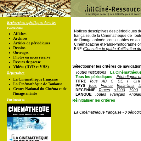
Recherches spécifiques dans les
collections
Notices descriptives des périodiques 
Affiches
française, de la Cinémathèque de Toul
Archives
de l'image animée, consultables en acc
Articles de périodiques
Cinémagazine et Paris-Photographe ont
Dessins
BNF.
(Consulter le guide d'utilisation d
Ouvrages
Photos en accés réservé
Revues de presse
Sélectionner les critères de navigation
Vidéos (DVD et VHS)
Toutes institutions
La Cinémathèque
Répertoires
Tous les périodiques
Périodiques n
La Cinémathèque française
TITRE
Tous
AB
C
DE
F
GHI
La Cinémathèque de Toulouse
PAYS
Tous
France
Etats-Unis
I
Centre National du Cinéma et de
DECENNIE
Toutes
<1900
1900
l'image animée
LANGUE
Toutes
Français
Anglai
Partenaires
Réinitialiser les critères
La Cinémathèque française - 0 périodi