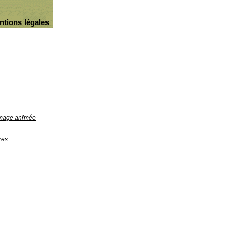
ntions légales
'image animée
res