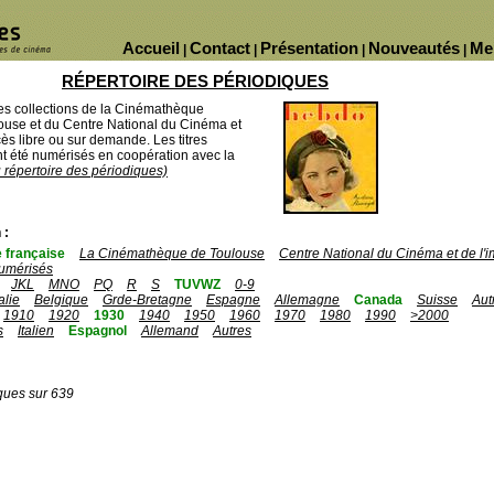
Accueil
Contact
Présentation
Nouveautés
Me
|
|
|
|
RÉPERTOIRE DES PÉRIODIQUES
des collections de la Cinémathèque
ouse et du Centre National du Cinéma et
ès libre ou sur demande. Les titres
 été numérisés en coopération avec la
u répertoire des périodiques)
 :
 française
La Cinémathèque de Toulouse
Centre National du Cinéma et de l
umérisés
JKL
MNO
PQ
R
S
TUVWZ
0-9
talie
Belgique
Grde-Bretagne
Espagne
Allemagne
Canada
Suisse
Aut
1910
1920
1930
1940
1950
1960
1970
1980
1990
>2000
s
Italien
Espagnol
Allemand
Autres
ques sur 639