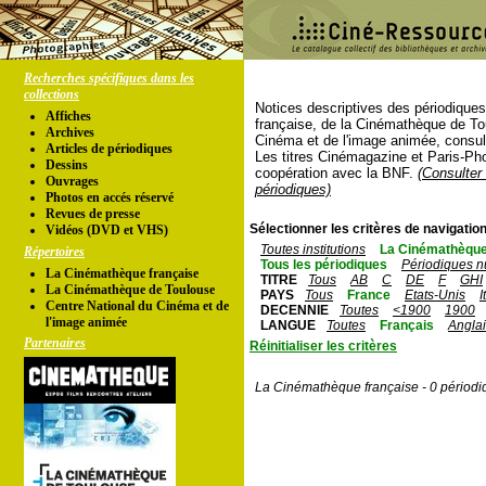
Recherches spécifiques dans les
collections
Notices descriptives des périodique
Affiches
française, de la Cinémathèque de To
Archives
Cinéma et de l'image animée, consul
Articles de périodiques
Les titres Cinémagazine et Paris-Ph
Dessins
coopération avec la BNF.
(Consulter 
Ouvrages
périodiques)
Photos en accés réservé
Revues de presse
Sélectionner les critères de navigation
Vidéos (DVD et VHS)
Toutes institutions
La Cinémathèque
Répertoires
Tous les périodiques
Périodiques n
La Cinémathèque française
TITRE
Tous
AB
C
DE
F
GHI
La Cinémathèque de Toulouse
PAYS
Tous
France
Etats-Unis
I
Centre National du Cinéma et de
DECENNIE
Toutes
<1900
1900
l'image animée
LANGUE
Toutes
Français
Angla
Partenaires
Réinitialiser les critères
La Cinémathèque française - 0 périodi