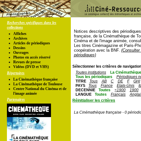
Recherches spécifiques dans les
collections
Notices descriptives des périodique
Affiches
française, de la Cinémathèque de To
Archives
Cinéma et de l'image animée, consul
Articles de périodiques
Les titres Cinémagazine et Paris-Ph
Dessins
coopération avec la BNF.
(Consulter 
Ouvrages
périodiques)
Photos en accés réservé
Revues de presse
Sélectionner les critères de navigation
Vidéos (DVD et VHS)
Toutes institutions
La Cinémathèque
Répertoires
Tous les périodiques
Périodiques n
La Cinémathèque française
TITRE
Tous
AB
C
DE
F
GHI
La Cinémathèque de Toulouse
PAYS
Tous
France
Etats-Unis
I
Centre National du Cinéma et de
DECENNIE
Toutes
<1900
1900
l'image animée
LANGUE
Toutes
Français
Anglai
Partenaires
Réinitialiser les critères
La Cinémathèque française - 0 périodi