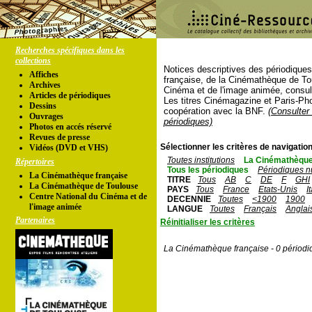
Recherches spécifiques dans les
collections
Notices descriptives des périodique
Affiches
française, de la Cinémathèque de To
Archives
Cinéma et de l'image animée, consul
Articles de périodiques
Les titres Cinémagazine et Paris-Ph
Dessins
coopération avec la BNF.
(Consulter 
Ouvrages
périodiques)
Photos en accés réservé
Revues de presse
Sélectionner les critères de navigation
Vidéos (DVD et VHS)
Toutes institutions
La Cinémathèque
Répertoires
Tous les périodiques
Périodiques n
La Cinémathèque française
TITRE
Tous
AB
C
DE
F
GHI
La Cinémathèque de Toulouse
PAYS
Tous
France
Etats-Unis
I
Centre National du Cinéma et de
DECENNIE
Toutes
<1900
1900
l'image animée
LANGUE
Toutes
Français
Anglai
Partenaires
Réinitialiser les critères
La Cinémathèque française - 0 périodi