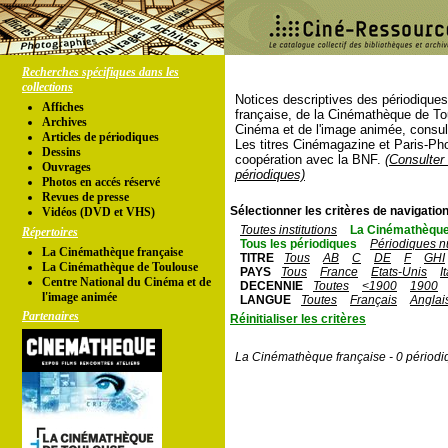
Recherches spécifiques dans les
collections
Notices descriptives des périodique
Affiches
française, de la Cinémathèque de To
Archives
Cinéma et de l'image animée, consul
Articles de périodiques
Les titres Cinémagazine et Paris-Ph
Dessins
coopération avec la BNF.
(Consulter 
Ouvrages
périodiques)
Photos en accés réservé
Revues de presse
Sélectionner les critères de navigation
Vidéos (DVD et VHS)
Toutes institutions
La Cinémathèque
Répertoires
Tous les périodiques
Périodiques n
La Cinémathèque française
TITRE
Tous
AB
C
DE
F
GHI
La Cinémathèque de Toulouse
PAYS
Tous
France
Etats-Unis
I
Centre National du Cinéma et de
DECENNIE
Toutes
<1900
1900
l'image animée
LANGUE
Toutes
Français
Anglai
Partenaires
Réinitialiser les critères
La Cinémathèque française - 0 périodi