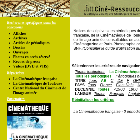
Recherches spécifiques dans les
collections
Notices descriptives des périodiques 
Affiches
française, de la Cinémathèque de Toul
Archives
de l'image animée, consultables en acc
Articles de périodiques
Cinémagazine et Paris-Photographe ont
Dessins
BNF.
(Consulter le guide d'utilisation d
Ouvrages
Photos en accés réservé
Revues de presse
Sélectionner les critères de navigation
Vidéos (DVD et VHS)
Toutes institutions
La Cinémathèque
Répertoires
Tous les périodiques
Périodiques n
La Cinémathèque française
TITRE
Tous
AB
C
DE
F
GHI
La Cinémathèque de Toulouse
PAYS
Tous
France
Etats-Unis
I
Centre National du Cinéma et de
DECENNIE
Toutes
<1900
1900
l'image animée
LANGUE
Toutes
Français
Anglai
Partenaires
Réinitialiser les critères
La Cinémathèque française - 0 périodi