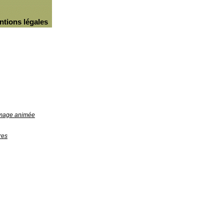
ntions légales
'image animée
res