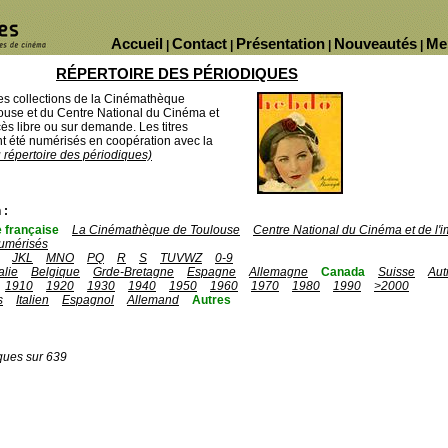
Accueil
Contact
Présentation
Nouveautés
Me
|
|
|
|
RÉPERTOIRE DES PÉRIODIQUES
des collections de la Cinémathèque
ouse et du Centre National du Cinéma et
ès libre ou sur demande. Les titres
 été numérisés en coopération avec la
u répertoire des périodiques)
 :
 française
La Cinémathèque de Toulouse
Centre National du Cinéma et de l
umérisés
JKL
MNO
PQ
R
S
TUVWZ
0-9
talie
Belgique
Grde-Bretagne
Espagne
Allemagne
Canada
Suisse
Aut
1910
1920
1930
1940
1950
1960
1970
1980
1990
>2000
s
Italien
Espagnol
Allemand
Autres
ques sur 639