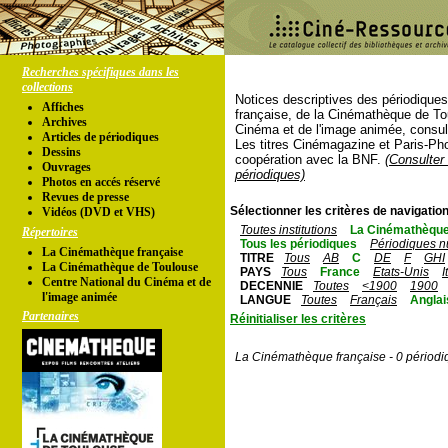
Recherches spécifiques dans les
collections
Notices descriptives des périodique
Affiches
française, de la Cinémathèque de To
Archives
Cinéma et de l'image animée, consul
Articles de périodiques
Les titres Cinémagazine et Paris-Ph
Dessins
coopération avec la BNF.
(Consulter 
Ouvrages
périodiques)
Photos en accés réservé
Revues de presse
Sélectionner les critères de navigation
Vidéos (DVD et VHS)
Toutes institutions
La Cinémathèque
Répertoires
Tous les périodiques
Périodiques n
La Cinémathèque française
TITRE
Tous
AB
C
DE
F
GHI
La Cinémathèque de Toulouse
PAYS
Tous
France
Etats-Unis
I
Centre National du Cinéma et de
DECENNIE
Toutes
<1900
1900
l'image animée
LANGUE
Toutes
Français
Anglai
Partenaires
Réinitialiser les critères
La Cinémathèque française - 0 périodi