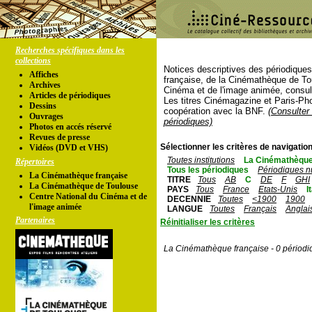
Recherches spécifiques dans les
collections
Notices descriptives des périodique
Affiches
française, de la Cinémathèque de To
Archives
Cinéma et de l'image animée, consul
Articles de périodiques
Les titres Cinémagazine et Paris-Ph
Dessins
coopération avec la BNF.
(Consulter 
Ouvrages
périodiques)
Photos en accés réservé
Revues de presse
Sélectionner les critères de navigation
Vidéos (DVD et VHS)
Toutes institutions
La Cinémathèque
Répertoires
Tous les périodiques
Périodiques n
La Cinémathèque française
TITRE
Tous
AB
C
DE
F
GHI
La Cinémathèque de Toulouse
PAYS
Tous
France
Etats-Unis
I
Centre National du Cinéma et de
DECENNIE
Toutes
<1900
1900
l'image animée
LANGUE
Toutes
Français
Anglai
Partenaires
Réinitialiser les critères
La Cinémathèque française - 0 périodi