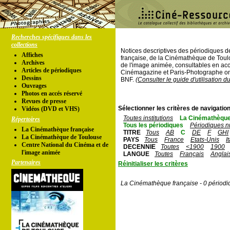
Recherches spécifiques dans les
collections
Notices descriptives des périodiques 
Affiches
française, de la Cinémathèque de Toul
Archives
de l'image animée, consultables en acc
Articles de périodiques
Cinémagazine et Paris-Photographe ont
Dessins
BNF.
(Consulter le guide d'utilisation d
Ouvrages
Photos en accés réservé
Revues de presse
Sélectionner les critères de navigation
Vidéos (DVD et VHS)
Toutes institutions
La Cinémathèque
Répertoires
Tous les périodiques
Périodiques n
La Cinémathèque française
TITRE
Tous
AB
C
DE
F
GHI
La Cinémathèque de Toulouse
PAYS
Tous
France
Etats-Unis
I
Centre National du Cinéma et de
DECENNIE
Toutes
<1900
1900
l'image animée
LANGUE
Toutes
Français
Anglai
Partenaires
Réinitialiser les critères
La Cinémathèque française - 0 périodi