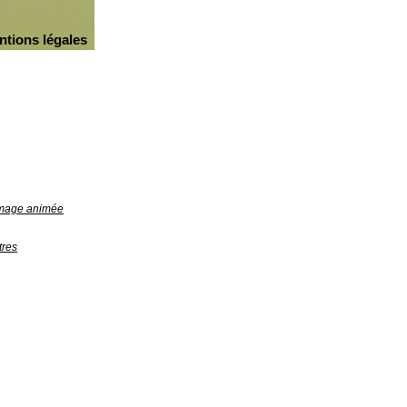
ntions légales
'image animée
tres