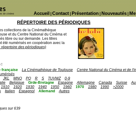
Accueil
Contact
Présentation
Nouveautés
Me
|
|
|
|
RÉPERTOIRE DES PÉRIODIQUES
des collections de la Cinémathèque
ouse et du Centre National du Cinéma et
ès libre ou sur demande. Les titres
 été numérisés en coopération avec la
u répertoire des périodiques)
 :
 française
La Cinémathèque de Toulouse
Centre National du Cinéma et de l
umérisés
JKL
MNO
PQ
R
S
TUVWZ
0-9
talie
Belgique
Grde-Bretagne
Espagne
Allemagne
Canada
Suisse
Au
1910
1920
1930
1940
1950
1960
1970
1980
1990
>2000
s
Italien
Espagnol
Allemand
Autres
ques sur 639