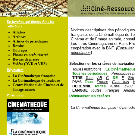
Recherches spécifiques dans les
collections
Notices descriptives des périodique
Affiches
française, de la Cinémathèque de To
Archives
Cinéma et de l'image animée, consul
Articles de périodiques
Les titres Cinémagazine et Paris-Ph
Dessins
coopération avec la BNF.
(Consulter 
Ouvrages
périodiques)
Photos en accés réservé
Revues de presse
Sélectionner les critères de navigation
Vidéos (DVD et VHS)
Toutes institutions
La Cinémathèque
Répertoires
Tous les périodiques
Périodiques n
La Cinémathèque française
TITRE
Tous
AB
C
DE
F
GHI
La Cinémathèque de Toulouse
PAYS
Tous
France
Etats-Unis
I
Centre National du Cinéma et de
DECENNIE
Toutes
<1900
1900
l'image animée
LANGUE
Toutes
Français
Anglai
Partenaires
Réinitialiser les critères
La Cinémathèque française - 0 périodi