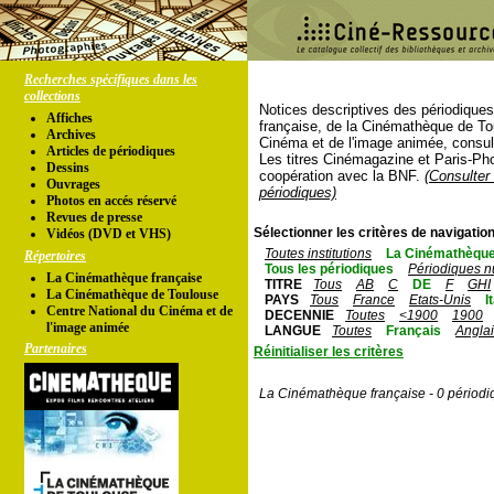
Recherches spécifiques dans les
collections
Notices descriptives des périodique
Affiches
française, de la Cinémathèque de To
Archives
Cinéma et de l'image animée, consul
Articles de périodiques
Les titres Cinémagazine et Paris-Ph
Dessins
coopération avec la BNF.
(Consulter 
Ouvrages
périodiques)
Photos en accés réservé
Revues de presse
Sélectionner les critères de navigation
Vidéos (DVD et VHS)
Toutes institutions
La Cinémathèque
Répertoires
Tous les périodiques
Périodiques n
La Cinémathèque française
TITRE
Tous
AB
C
DE
F
GHI
La Cinémathèque de Toulouse
PAYS
Tous
France
Etats-Unis
I
Centre National du Cinéma et de
DECENNIE
Toutes
<1900
1900
l'image animée
LANGUE
Toutes
Français
Angla
Partenaires
Réinitialiser les critères
La Cinémathèque française - 0 périodi