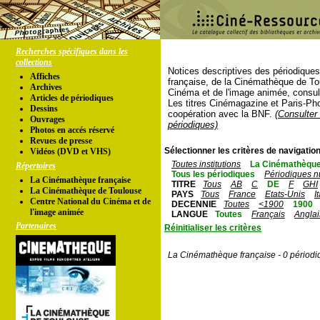
Recherches spécifiques dans les
collections
Notices descriptives des périodique
Affiches
française, de la Cinémathèque de To
Archives
Cinéma et de l'image animée, consul
Articles de périodiques
Les titres Cinémagazine et Paris-Ph
Dessins
coopération avec la BNF.
(Consulter 
Ouvrages
périodiques)
Photos en accés réservé
Revues de presse
Sélectionner les critères de navigation
Vidéos (DVD et VHS)
Toutes institutions
La Cinémathèque
Répertoires
Tous les périodiques
Périodiques n
La Cinémathèque française
TITRE
Tous
AB
C
DE
F
GHI
La Cinémathèque de Toulouse
PAYS
Tous
France
Etats-Unis
I
Centre National du Cinéma et de
DECENNIE
Toutes
<1900
1900
l'image animée
LANGUE
Toutes
Français
Anglai
Partenaires
Réinitialiser les critères
La Cinémathèque française - 0 périodi