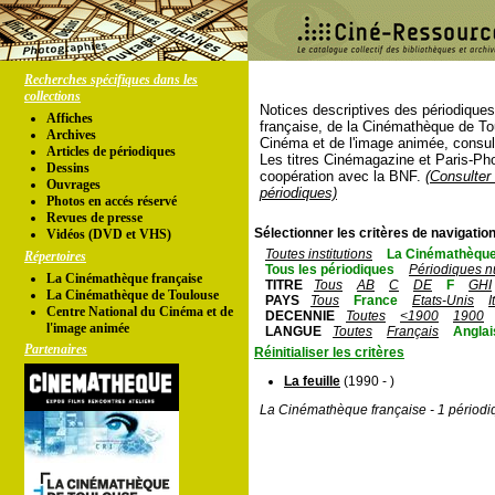
Recherches spécifiques dans les
collections
Notices descriptives des périodique
Affiches
française, de la Cinémathèque de To
Archives
Cinéma et de l'image animée, consul
Articles de périodiques
Les titres Cinémagazine et Paris-Ph
Dessins
coopération avec la BNF.
(Consulter 
Ouvrages
périodiques)
Photos en accés réservé
Revues de presse
Sélectionner les critères de navigation
Vidéos (DVD et VHS)
Toutes institutions
La Cinémathèque
Répertoires
Tous les périodiques
Périodiques n
La Cinémathèque française
TITRE
Tous
AB
C
DE
F
GHI
La Cinémathèque de Toulouse
PAYS
Tous
France
Etats-Unis
I
Centre National du Cinéma et de
DECENNIE
Toutes
<1900
1900
l'image animée
LANGUE
Toutes
Français
Anglai
Partenaires
Réinitialiser les critères
La feuille
(1990 - )
La Cinémathèque française - 1 périodi