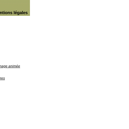
ntions légales
'image animée
res