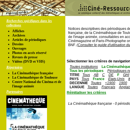
Recherches spécifiques dans les
collections
Notices descriptives des périodiques 
Affiches
française, de la Cinémathèque de Toul
Archives
de l'image animée, consultables en acc
Articles de périodiques
Cinémagazine et Paris-Photographe ont
Dessins
BNF.
(Consulter le guide d'utilisation d
Ouvrages
Photos en accés réservé
Revues de presse
Sélectionner les critères de navigation
Vidéos (DVD et VHS)
Toutes institutions
La Cinémathèque
Répertoires
Tous les périodiques
Périodiques n
La Cinémathèque française
TITRE
Tous
AB
C
DE
F
GHI
La Cinémathèque de Toulouse
PAYS
Tous
France
Etats-Unis
I
Centre National du Cinéma et de
DECENNIE
Toutes
<1900
1900
l'image animée
LANGUE
Toutes
Français
Anglai
Partenaires
Réinitialiser les critères
La Cinémathèque française - 0 périodi