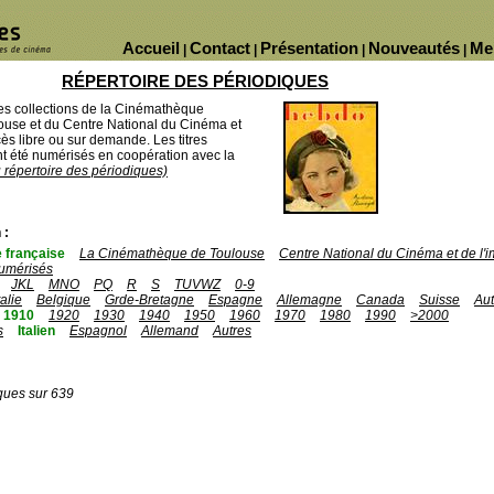
Accueil
Contact
Présentation
Nouveautés
Me
|
|
|
|
RÉPERTOIRE DES PÉRIODIQUES
des collections de la Cinémathèque
ouse et du Centre National du Cinéma et
ès libre ou sur demande. Les titres
 été numérisés en coopération avec la
u répertoire des périodiques)
 :
 française
La Cinémathèque de Toulouse
Centre National du Cinéma et de l
umérisés
JKL
MNO
PQ
R
S
TUVWZ
0-9
talie
Belgique
Grde-Bretagne
Espagne
Allemagne
Canada
Suisse
Aut
1910
1920
1930
1940
1950
1960
1970
1980
1990
>2000
s
Italien
Espagnol
Allemand
Autres
ques sur 639