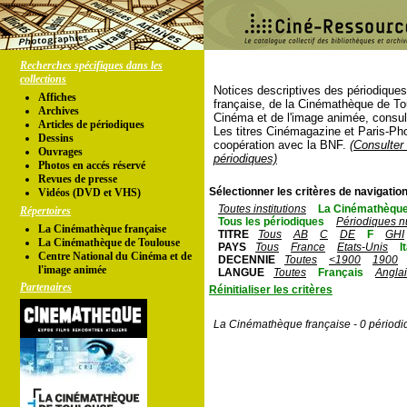
Recherches spécifiques dans les
collections
Notices descriptives des périodique
Affiches
française, de la Cinémathèque de To
Archives
Cinéma et de l'image animée, consul
Articles de périodiques
Les titres Cinémagazine et Paris-Ph
Dessins
coopération avec la BNF.
(Consulter 
Ouvrages
périodiques)
Photos en accés réservé
Revues de presse
Sélectionner les critères de navigation
Vidéos (DVD et VHS)
Toutes institutions
La Cinémathèque
Répertoires
Tous les périodiques
Périodiques n
La Cinémathèque française
TITRE
Tous
AB
C
DE
F
GHI
La Cinémathèque de Toulouse
PAYS
Tous
France
Etats-Unis
I
Centre National du Cinéma et de
DECENNIE
Toutes
<1900
1900
l'image animée
LANGUE
Toutes
Français
Angla
Partenaires
Réinitialiser les critères
La Cinémathèque française - 0 périodi