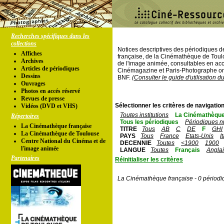
Recherches spécifiques dans les
collections
Notices descriptives des périodiques 
Affiches
française, de la Cinémathèque de Toul
Archives
de l'image animée, consultables en acc
Articles de périodiques
Cinémagazine et Paris-Photographe ont
Dessins
BNF.
(Consulter le guide d'utilisation d
Ouvrages
Photos en accés réservé
Revues de presse
Sélectionner les critères de navigation
Vidéos (DVD et VHS)
Toutes institutions
La Cinémathèque
Répertoires
Tous les périodiques
Périodiques n
La Cinémathèque française
TITRE
Tous
AB
C
DE
F
GHI
La Cinémathèque de Toulouse
PAYS
Tous
France
Etats-Unis
I
Centre National du Cinéma et de
DECENNIE
Toutes
<1900
1900
l'image animée
LANGUE
Toutes
Français
Angla
Partenaires
Réinitialiser les critères
La Cinémathèque française - 0 périodi