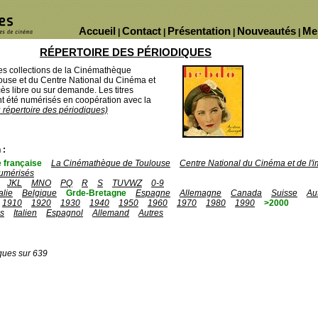
Accueil
Contact
Présentation
Nouveautés
Me
|
|
|
|
RÉPERTOIRE DES PÉRIODIQUES
des collections de la Cinémathèque
ouse et du Centre National du Cinéma et
ès libre ou sur demande. Les titres
 été numérisés en coopération avec la
u répertoire des périodiques)
 :
 française
La Cinémathèque de Toulouse
Centre National du Cinéma et de l
umérisés
JKL
MNO
PQ
R
S
TUVWZ
0-9
talie
Belgique
Grde-Bretagne
Espagne
Allemagne
Canada
Suisse
Au
1910
1920
1930
1940
1950
1960
1970
1980
1990
>2000
is
Italien
Espagnol
Allemand
Autres
ques sur 639