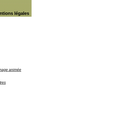
ntions légales
'image animée
tres