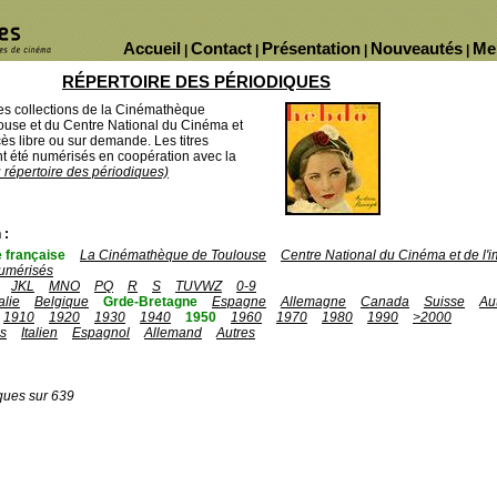
Accueil
Contact
Présentation
Nouveautés
Me
|
|
|
|
RÉPERTOIRE DES PÉRIODIQUES
des collections de la Cinémathèque
ouse et du Centre National du Cinéma et
ès libre ou sur demande. Les titres
 été numérisés en coopération avec la
u répertoire des périodiques)
 :
 française
La Cinémathèque de Toulouse
Centre National du Cinéma et de l
umérisés
JKL
MNO
PQ
R
S
TUVWZ
0-9
talie
Belgique
Grde-Bretagne
Espagne
Allemagne
Canada
Suisse
Au
1910
1920
1930
1940
1950
1960
1970
1980
1990
>2000
is
Italien
Espagnol
Allemand
Autres
ques sur 639