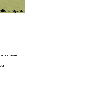
ntions légales
'image animée
tres