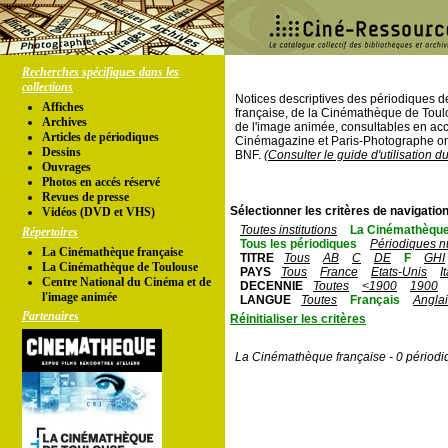
Recherches spécifiques dans les
collections
Notices descriptives des périodiques 
Affiches
française, de la Cinémathèque de Toul
Archives
de l'image animée, consultables en acc
Articles de périodiques
Cinémagazine et Paris-Photographe ont
Dessins
BNF.
(Consulter le guide d'utilisation d
Ouvrages
Photos en accés réservé
Revues de presse
Sélectionner les critères de navigation
Vidéos (DVD et VHS)
Toutes institutions
La Cinémathèque
Répertoires
Tous les périodiques
Périodiques n
La Cinémathèque française
TITRE
Tous
AB
C
DE
F
GHI
La Cinémathèque de Toulouse
PAYS
Tous
France
Etats-Unis
I
Centre National du Cinéma et de
DECENNIE
Toutes
<1900
1900
l'image animée
LANGUE
Toutes
Français
Angla
Partenaires
Réinitialiser les critères
La Cinémathèque française - 0 périodi