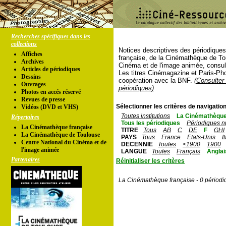
Recherches spécifiques dans les
collections
Notices descriptives des périodique
Affiches
française, de la Cinémathèque de To
Archives
Cinéma et de l'image animée, consul
Articles de périodiques
Les titres Cinémagazine et Paris-Ph
Dessins
coopération avec la BNF.
(Consulter 
Ouvrages
périodiques)
Photos en accés réservé
Revues de presse
Sélectionner les critères de navigation
Vidéos (DVD et VHS)
Toutes institutions
La Cinémathèque
Répertoires
Tous les périodiques
Périodiques n
La Cinémathèque française
TITRE
Tous
AB
C
DE
F
GHI
La Cinémathèque de Toulouse
PAYS
Tous
France
Etats-Unis
I
Centre National du Cinéma et de
DECENNIE
Toutes
<1900
1900
l'image animée
LANGUE
Toutes
Français
Anglai
Partenaires
Réinitialiser les critères
La Cinémathèque française - 0 périodi