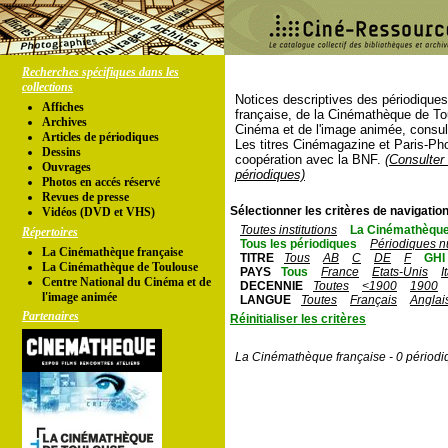
Recherches spécifiques dans les
collections
Notices descriptives des périodique
Affiches
française, de la Cinémathèque de To
Archives
Cinéma et de l'image animée, consul
Articles de périodiques
Les titres Cinémagazine et Paris-Ph
Dessins
coopération avec la BNF.
(Consulter 
Ouvrages
périodiques)
Photos en accés réservé
Revues de presse
Sélectionner les critères de navigation
Vidéos (DVD et VHS)
Toutes institutions
La Cinémathèque
Répertoires
Tous les périodiques
Périodiques n
La Cinémathèque française
TITRE
Tous
AB
C
DE
F
GHI
La Cinémathèque de Toulouse
PAYS
Tous
France
Etats-Unis
I
Centre National du Cinéma et de
DECENNIE
Toutes
<1900
1900
l'image animée
LANGUE
Toutes
Français
Anglai
Partenaires
Réinitialiser les critères
La Cinémathèque française - 0 périodi