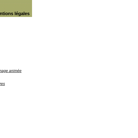
ntions légales
'image animée
res