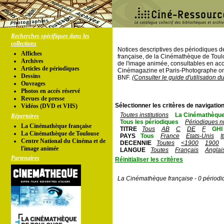
Recherches spécifiques dans les
collections
Notices descriptives des périodiques 
Affiches
française, de la Cinémathèque de Toul
Archives
de l'image animée, consultables en acc
Articles de périodiques
Cinémagazine et Paris-Photographe ont
Dessins
BNF.
(Consulter le guide d'utilisation d
Ouvrages
Photos en accés réservé
Revues de presse
Sélectionner les critères de navigation
Vidéos (DVD et VHS)
Toutes institutions
La Cinémathèque
Répertoires
Tous les périodiques
Périodiques n
La Cinémathèque française
TITRE
Tous
AB
C
DE
F
GHI
La Cinémathèque de Toulouse
PAYS
Tous
France
Etats-Unis
I
Centre National du Cinéma et de
DECENNIE
Toutes
<1900
1900
l'image animée
LANGUE
Toutes
Français
Anglai
Partenaires
Réinitialiser les critères
La Cinémathèque française - 0 périodi