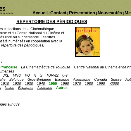
Accueil
Contact
Présentation
Nouveautés
Me
|
|
|
|
RÉPERTOIRE DES PÉRIODIQUES
des collections de la Cinémathèque
ouse et du Centre National du Cinéma et
ès libre ou sur demande. Les titres
 été numérisés en coopération avec la
u répertoire des périodiques)
 :
 française
La Cinémathèque de Toulouse
Centre National du Cinéma et de l
umérisés
JKL
MNO
PQ
R
S
TUVWZ
0-9
talie
Belgique
Grde-Bretagne
Espagne
Allemagne
Canada
Suisse
Aut
1910
1920
1930
1940
1950
1960
1970
1980
1990
>2000
s
Italien
Espagnol
Allemand
Autres
ques sur 639