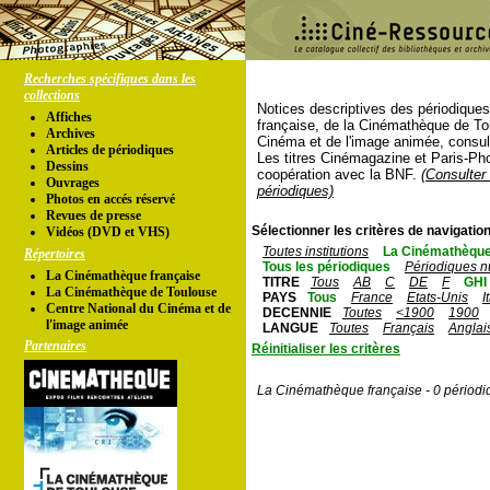
Recherches spécifiques dans les
collections
Notices descriptives des périodique
Affiches
française, de la Cinémathèque de To
Archives
Cinéma et de l'image animée, consul
Articles de périodiques
Les titres Cinémagazine et Paris-Ph
Dessins
coopération avec la BNF.
(Consulter 
Ouvrages
périodiques)
Photos en accés réservé
Revues de presse
Sélectionner les critères de navigation
Vidéos (DVD et VHS)
Toutes institutions
La Cinémathèque
Répertoires
Tous les périodiques
Périodiques n
La Cinémathèque française
TITRE
Tous
AB
C
DE
F
GHI
La Cinémathèque de Toulouse
PAYS
Tous
France
Etats-Unis
I
Centre National du Cinéma et de
DECENNIE
Toutes
<1900
1900
l'image animée
LANGUE
Toutes
Français
Anglai
Partenaires
Réinitialiser les critères
La Cinémathèque française - 0 périodi