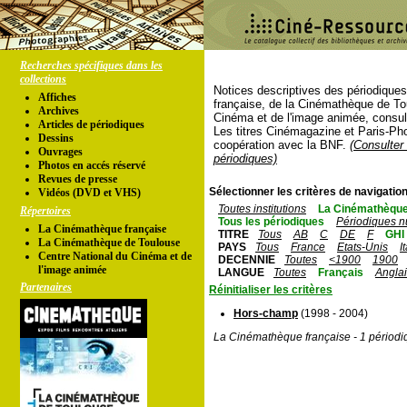
Recherches spécifiques dans les
collections
Notices descriptives des périodique
Affiches
française, de la Cinémathèque de To
Archives
Cinéma et de l'image animée, consul
Articles de périodiques
Les titres Cinémagazine et Paris-Ph
Dessins
coopération avec la BNF.
(Consulter 
Ouvrages
périodiques)
Photos en accés réservé
Revues de presse
Sélectionner les critères de navigation
Vidéos (DVD et VHS)
Toutes institutions
La Cinémathèque
Répertoires
Tous les périodiques
Périodiques n
La Cinémathèque française
TITRE
Tous
AB
C
DE
F
GHI
La Cinémathèque de Toulouse
PAYS
Tous
France
Etats-Unis
I
Centre National du Cinéma et de
DECENNIE
Toutes
<1900
1900
l'image animée
LANGUE
Toutes
Français
Angla
Partenaires
Réinitialiser les critères
Hors-champ
(1998 - 2004)
La Cinémathèque française - 1 périodi